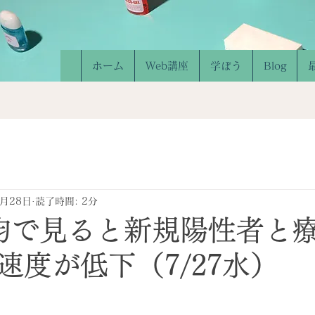
ホーム
Web講座
学ぼう
Blog
7月28日
読了時間: 2分
均で見ると新規陽性者と
速度が低下（7/27水）