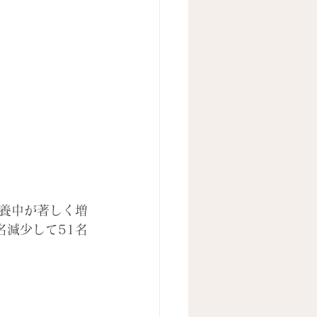
養中が著しく増
名減少して51名