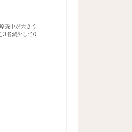
療養中が大きく
亡3名減少して0