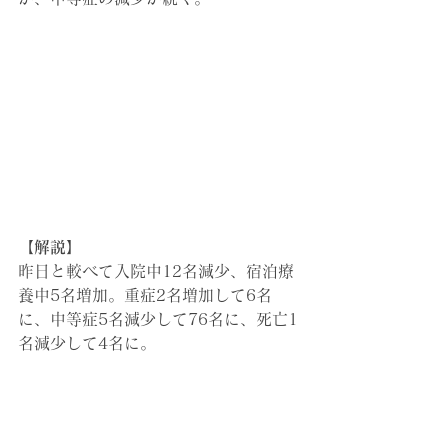
【解説】
昨日と較べて入院中12名減少、宿泊療
養中5名増加。
重症2名増加して6名
に、中等症5名減少して76名に、死亡1
名減少して4名に。