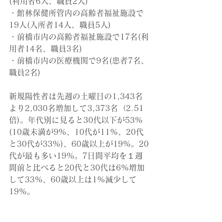
(利用者6人、職員2人)
・館林保健所管内の高齢者福祉施設で
19人(入所者14人、職員5人)
・前橋市内の
高齢者福祉施設で17名(利
用者14名、職員3名)
・前橋市内の
医療機関で9名(患者7名、
職員2名)
新規陽性者は先週の土曜日の1,343名
より2,030名増加して3,373名（2.51
倍)。年代別に見ると30代以下が53%
(10歳未満が9%、10代が11%、20代
と30代が33%)、60歳以上が19%。20
代が最も多い19%。7日間平均を１週
間前と比べると20代と30代は6%増加
して33%、60歳以上は1%減少して
19%。