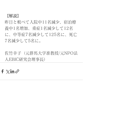
【解説】
昨日と較べて入院中11名減少、宿泊療
養中1名
増加、重症1名減少して12名
に、中等症7名減少して125名に、死亡
7名減少して5名に。
佐竹幸子（元群馬大学准教授/元NPO法
人EBIC研究会理事長）
すべて表示
最新記事