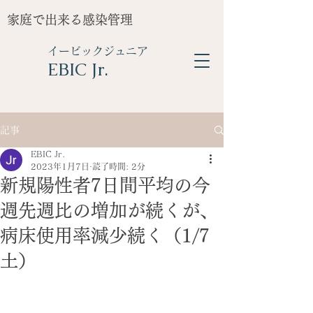
家庭で出来る感染管理
イービックジュニア
​EBIC Jr.
記事
EBIC Jr.
2023年1月7日
読了時間: 2分
新規陽性者7日間平均の今
週先週比の増加が続くが、
病床使用率減少続く（1/7
土）