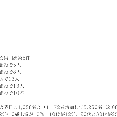
な集団感染5件
施設で5人
施設で8人
関で13人
施設で13人
施設で10名
日の1,088名より1,172名増加して2,260名（2.0
%(10歳未満が15%、10代が12%、20代と30代が2