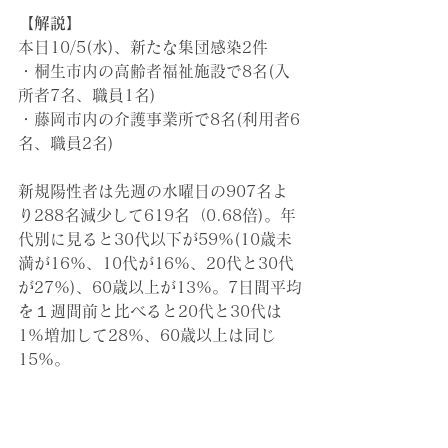
【解説】
本日10/5(水)
、新たな集団感染2件
・桐生市内の高齢者福祉施設で8名(入
所者7名、職員1名)
・藤岡市内の介護事業所で8名(利用者6
名、職員2名)
新規陽性者は先週の水曜日の907名よ
り288名減少して619名（0.68倍)。年
代別に見ると30代以下が59%(10歳未
満が16%、10代が16%、20代と30代
が27%)、60歳以上が13%。7日間平均
を１週間前と比べると20代と30代は
1%増加して28%、60歳以上は同じ
15%。