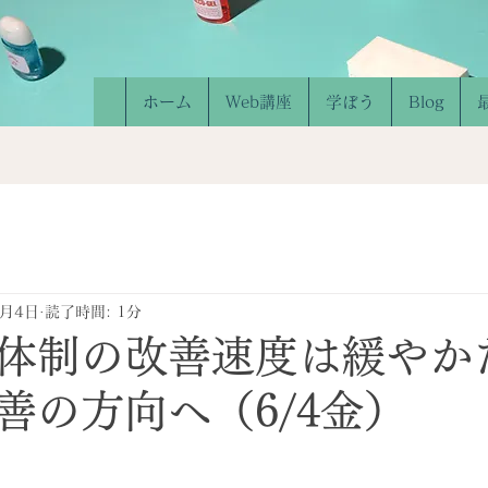
ホーム
Web講座
学ぼう
Blog
6月4日
読了時間: 1分
体制の改善速度は緩やか
善の方向へ（6/4金）