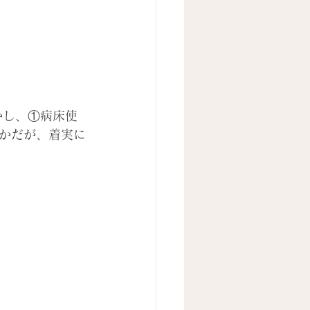
かし、①病床使
かだが、着実に