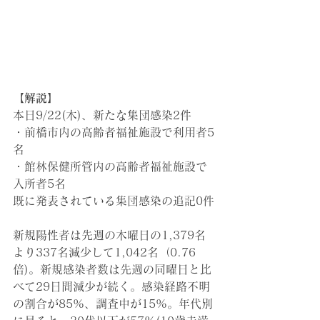
【解説】
本日9/22(木)
、新たな集団感染2件
・前橋市内の高齢者福祉施設
で
利用者5
名
・館林保健所管内の高齢者福祉施設で
入所者5名
既に発表されている集団感染の追記0件
新規陽性者は先週の木曜日の1,379名
より337名減少して1,042名（0.76
倍)
。新規感染者数は先週の同曜日と比
べて29日間減少が続く。感染経路不明
の割合が85%、調査中が15%。
年代別