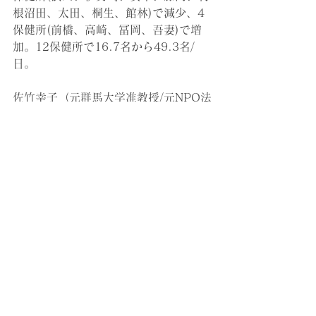
根沼田、太田、桐生、館林)で減少、4
保健所(前橋、高崎、冨岡、吾妻)で増
加。12保健所で16.7名から49.3名/
日。
佐竹幸子（元群馬大学准教授/元NPO法
人EBIC研究会理事長）
すべて表示
最新記事