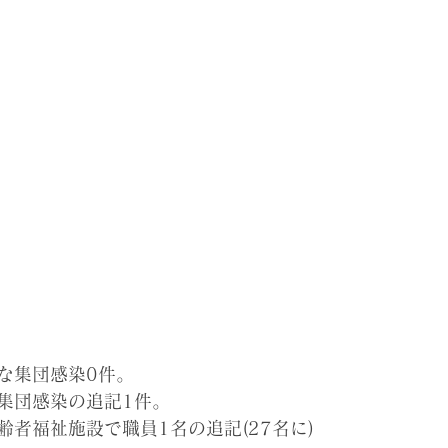
な集団感染0件。
集団感染の追記1件。
高齢者福祉施設で職員1名の追記(27名
に
)