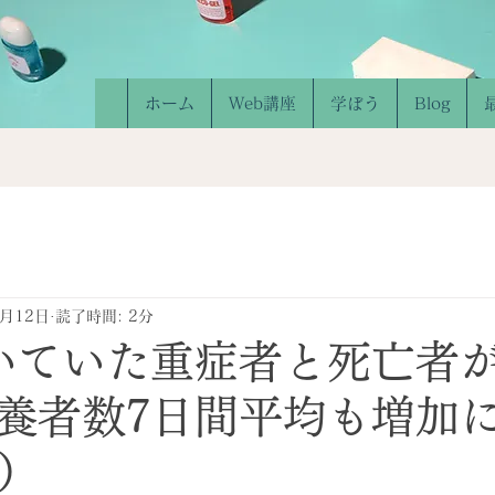
ホーム
Web講座
学ぼう
Blog
5月12日
読了時間: 2分
いていた重症者と死亡者
養者数7日間平均も増加
木）