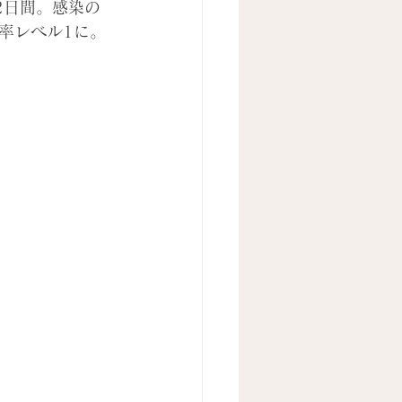
2日間。感染の
率レベル1に。