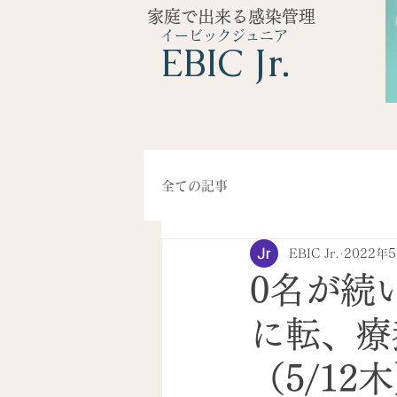
家庭で出来る感染管理
イービックジュニア
​EBIC Jr.
全ての記事
EBIC Jr.
2022年
0名が続
に転、療
（5/12