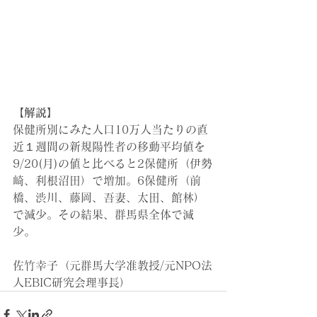
【解説】
保健所別にみた人口10万人当たりの直
近１週間の新規陽性者の移動平均値を
9/20(月)の値と比べると2保健所（伊勢
崎
、利根沼田
）で増加。6保健所（前
橋、渋川、
藤岡、吾妻、太田
、館林）
で減少。その結果、群馬県全体で減
少。
佐竹幸子（元群馬大学准教授/元NPO法
人EBIC研究会理事長）