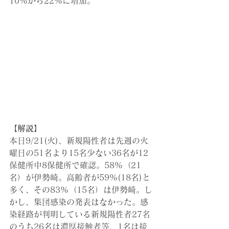
10%から22%に増加。
【解説】
本日9/21(火)
、
新規陽性者は先週の火
曜日の51名より15名少ない36名が12
保健所中8保健所で確認。58%（21
名）が伊勢崎。高齢者が59%(18名)と
多く、その83%（15名）は伊勢崎。し
かし、集団感染の発表はなかった。感
染経路が判明している新規陽性者27名
のうち26名は濃厚接触者等、1名は接