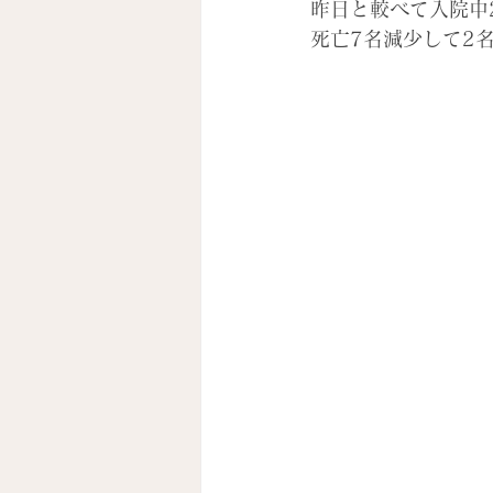
昨日と較べて入院中
死亡7名減少して2