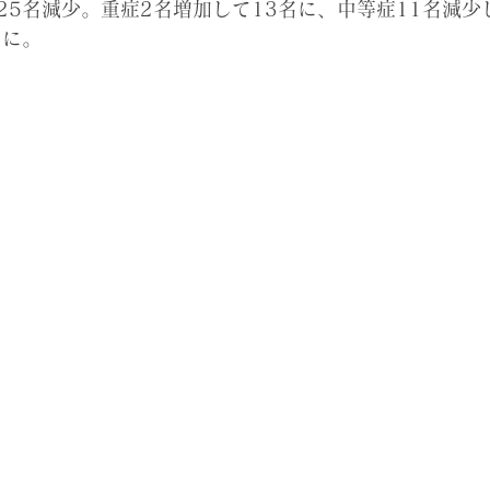
25名
減少。重症2名増加して13名に、中等症11名減少
名に。