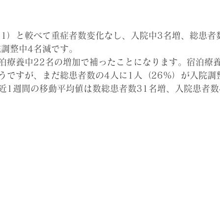
/11）と較べて重症者数変化なし、入院中3名増、総患者
院調整中4名減です。
泊療養中22名の増加で補ったことになります。宿泊療
うですが、まだ総患者数の4人に1人（26%）が入院調
近1週間の移動平均値は数総患者数31名増、入院患者数