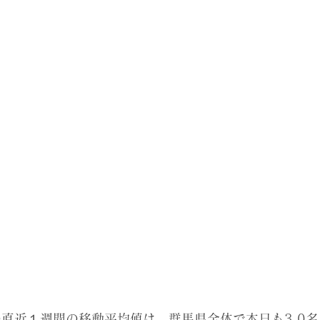
の直近１週間の移動平均値は、群馬県全体で本日も3.0名