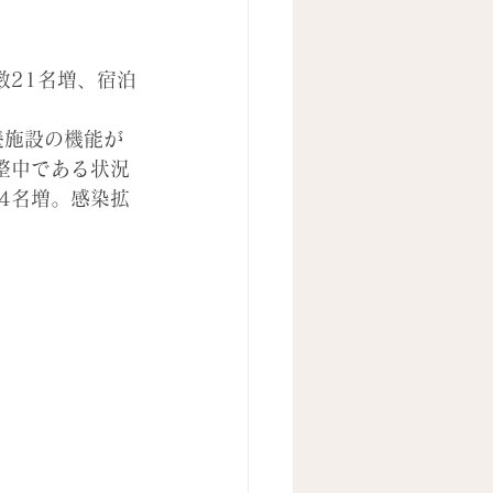
数21名増、宿泊
養施設の機能が
整中である状況
4名増。感染拡