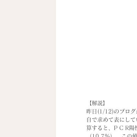
【解説】
昨日(1/12)の
自で求めて表にして
算すると、P C R
（10.7%）。こ