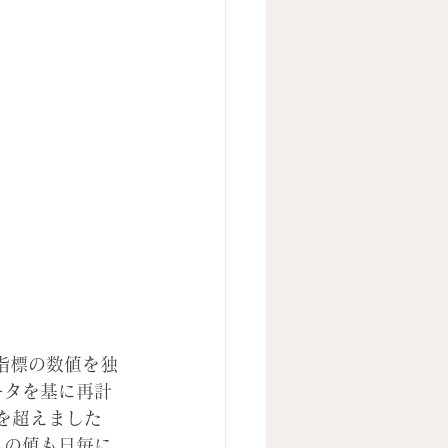
の指標の数値を独
ータを基に再計
%を超えました
この値も日毎に