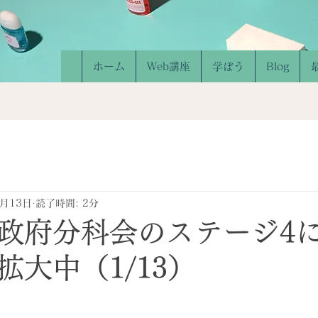
ホーム
Web講座
学ぼう
Blog
1月13日
読了時間: 2分
政府分科会のステージ4
拡大中（1/13）