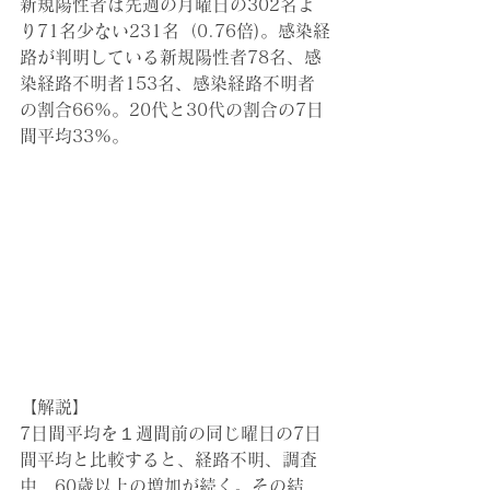
新規陽性者は先週の月曜日の302名よ
り71名少ない231名（0.76倍)
。
感染経
路が判明している新規陽性者78名、感
染経路不明者153名、感染経路不明者
の割合66%。20代と30代の割合の7日
間平均33%。
【解説】
7日間平均を１週間前の同じ曜日の7日
間平均と比較すると、経路不明、調査
中、60歳以上の増加が続く。その結