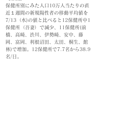
保健所別にみた人口10万人当たりの直
近１週間の新規陽性者の移動平均値を
7/13（水)の値と比べると12保健所中1
保健所（吾妻）で減少、11保健所(前
橋、高崎、渋川、伊勢崎、安中、藤
岡、富岡、利根沼田、太田、桐生、館
林)で増加。12保健所で7.7名から38.9
名/日。
佐竹幸子（元群馬大学准教授/元NPO法
人EBIC研究会理事長）
すべて表示
最新記事