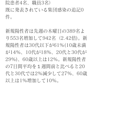
院患者4名、職員3名）
既に発表されている集団感染の追記0
件。
新規陽性者は先週の木曜日の389名よ
り553名増加して942名（2.42倍)
。
新
規陽性者は30代以下が61%(10歳未満
が14%、10代が18%、20代と30代が
29%)、60歳以上は12%。新規陽性者
の7日間平均を１週間前と比べると20
代と30代では2%減少して27%、60歳
以上は1%増加して10%。