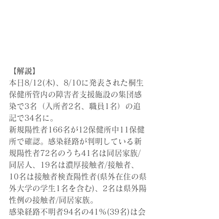
【解説】
本日8/12(木)、8/10に発表された
桐生
保健所管内の障害者支援施設の集団感
染で3名（入所者2名、職員1名）の追
記で34名に。
新規陽性者166名が12保健所中11保健
所で確認。感染経路が判明している新
規陽性者72名のうち41名は同居家族/
同居人、19名は濃厚接触者/接触者、
10名は接触者検査陽性者(県外在住の県
外大学の学生1名を含む)、2名は県外陽
性例の接触者/同居家族。
感染経路不明者94名の41%(39名)は会