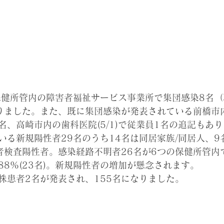
富岡保健所管内の障害者福祉サービス事業所で集団感染8名
りました。また、既に集団感染が発表されている前橋市
1名、高崎市内の歯科医院(5/1)で従業員1名の追記もあ
いる新規陽性者29名のうち14名は同居家族/同居人、9
者検査陽性者。感染経路不明者26名が6つの保健所管内
8%(23名)。新規陽性者の増加が懸念されます。
株患者2名が発表され、155名になりました。