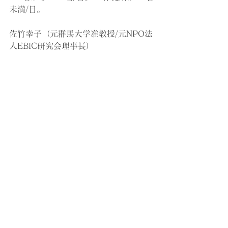
未満/日。
佐竹幸子（元群馬大学准教授/元NPO法
人EBIC研究会理事長）
すべて表示
最新記事