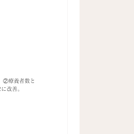
加、②療養者数と
2に改善。