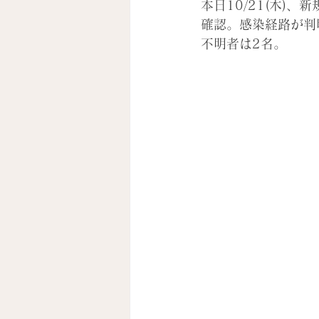
本日10/21(木)
、
新
確認。感染経路が判
不明者は2名。