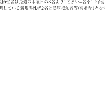
規陽性者は先週の木曜日の3名より1名多い4名を12保健
明している新規陽性者2名は濃厚接触者等(高齢者1名を