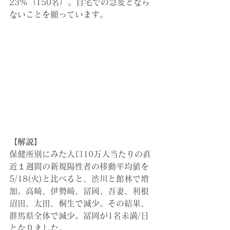
23%（150名）。
自宅での急変となら
ないことを願っています。
【解説】
保健所別にみた人口10万人当たりの直
近１週間の新規陽性者の移動平均値を
5/18(火)と比べると、渋川と館林で増
加。高崎、伊勢崎、冨岡、吾妻、利根
沼田、太田、桐生で減少。その結果、
群馬県全体で減少。冨岡が1名未満/日
となりました。