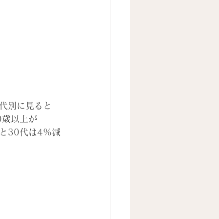
年代別に見ると
60歳以上が
と30代は4%減