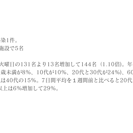
染1件。
施設で5名
曜日の131名より13名増加して144名（1.10倍)。
0歳未満が8%、10代が10%、20代と30代が24%)、
は40代の15%。7日間平均を１週間前と比べると20代
以上は6%増加して29%。