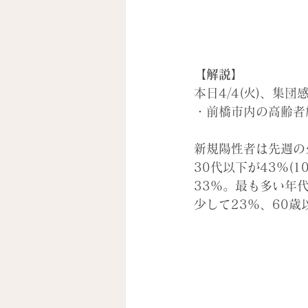
【解説】
本日4/4(火)
、集団感
・前橋市内の
高齢者
新規陽性者は先週の火
30代以下が43%(1
33%。最も多い年代
少して23%、60歳