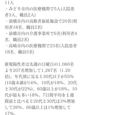
11人
・みどり市内の医療機関で5人(入院患
者3人、職員2人)
・前橋市内の高齢者福祉施設で20名(利
用者18名、職員2名)
・前橋市内の介護事業所で6名(利用者4
名、職員2名)
・高崎市内の医療機関で23名(入院患者
18名、職員5名)
新規陽性者は先週の日曜日の1,060名
より207名増加して1,267名（1.20
倍)。年代別に見ると30代以下が55%
(10歳未満が14%、10代が18%、20代
と30代が22%)、60歳以上が18%。10
代が最も多い18%。7日間平均を１週
間前と比べると20代と30代は3%増加
して26%、60歳以上は1%増加して
17%。