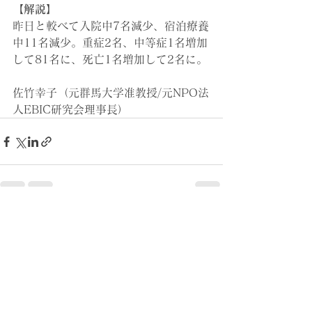
【解説】
昨日と較べて入院中7名減少、宿泊療養
中11名減少。
重症2名、中等症1名増加
して81名に、死亡1名増加して2名に。
佐竹幸子（元群馬大学准教授/元NPO法
人EBIC研究会理事長）
すべて表示
最新記事