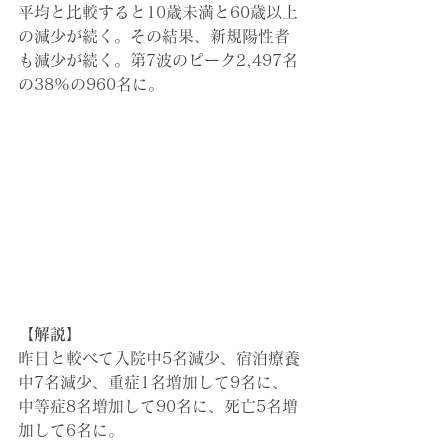
平均と比較すると10歳未満と60歳以上
の減少が続く。その結果、新規陽性者
も減少が続く。第7波のピーク2,497名
の38%の960名に。
【解説】
昨日と較べて入院中5名減少、宿泊療養
中7名減少、
重症1名増加
して
9名に、
中等症8名増加して90名に、死亡5名増
加して6名に。