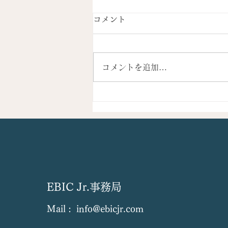
コメント
コメントを追加…
部屋の十分な換気方法 窓の
開放による方法（2023/9/28
木）
EBIC Jr.事務局
Mail :
info@ebicjr.com