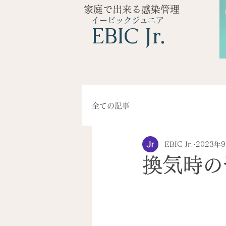
家庭で出来る感染管理
イービックジュニア
​EBIC Jr.
全ての記事
EBIC Jr.
2023年
換気時の留