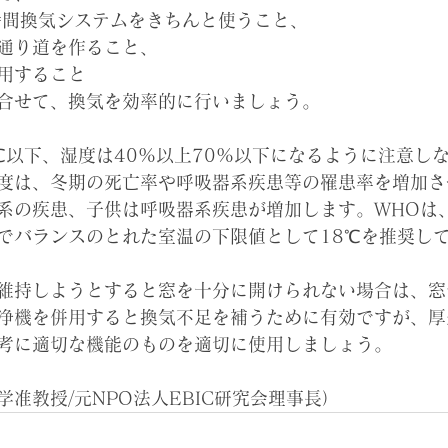
時間換気システムをきちんと使うこと、
通り道を作ること、
用すること
合せて、換気を効率的に行いましょう。
8℃以下、湿度は40%以上70%以下になるように注意し
度は、冬期の死亡率や呼吸器系疾患等の罹患率を増加さ
系の疾患、子供は呼吸器系疾患が増加します。WHOは
でバランスのとれた室温の下限値として18℃を推奨し
維持しようとすると窓を十分に開けられない場合は、窓
浄機を併用すると換気不足を補うために有効ですが、厚
考に適切な機能のものを適切に使用しましょう。
准教授/元NPO法人EBIC研究会理事長）