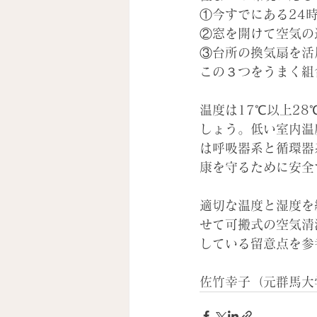
①今すでにある24
②窓を開けて空気の
③台所の換気扇を活
この３つをうまく組
温度は17℃以上2
しょう。低い室内温
は呼吸器系と循環器
康を守るために安全
適切な温度と湿度を
せて可搬式の空気清
している留意点を参
佐竹幸子（元群馬大学