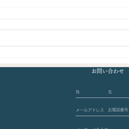
部屋の十分な換気方法 24時
呼吸
間換気システム（2023/9/27
は（2
お問い合わせ
水）