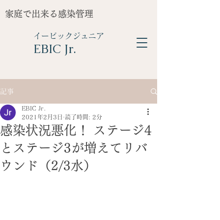
家庭で出来る感染管理
イービックジュニア
​EBIC Jr.
記事
EBIC Jr.
2021年2月3日
読了時間: 2分
感染状況悪化！ ステージ4
とステージ3が増えてリバ
ウンド（2/3水）