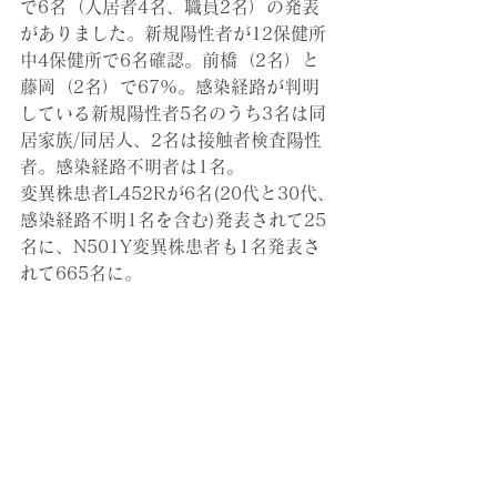
で6名（入居者4名、職員2名）
の発表
がありました。新規陽性者が12保健所
中4保健所で6名確認。前橋（2名）と
藤岡（2名）で67%。感染経路が判明
している新規陽性者5名のうち3名は同
居家族/同居人、2名は接触者検査陽性
者。感染経路不明者は1名。
変異株患者L452Rが6名(20代と30代、
感染経路不明1名を含む)発表されて25
名に、N501Y変異株患者も1名発表さ
れて665名に。