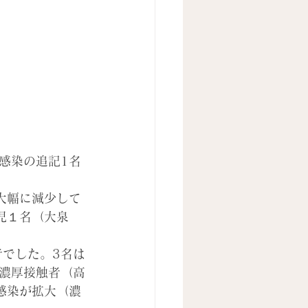
感染の追記1名
は大幅に減少して
児１名（大泉
者でした。3名は
濃厚接触者（高
感染が拡大（濃