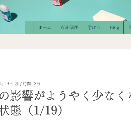
ホーム
Web講座
学ぼう
Blog
1月19日
読了時間: 2分
の影響がようやく少なく
状態（1/19）