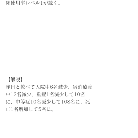
床使用率レベル1が続く。
【解説】
昨日と較べて入院中6名減少、宿泊療養
中13名減少、
重症1名
減少して
10名
に、中等症10名
減少
して108名に、死
亡1名増加して5名に。