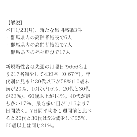
【解説】
本日1/23(月)
、新たな集団感染3件
・群馬県内の
高齢者施設で6人
・群馬県内の
高齢者施設で7人
・群馬県内の
福祉施設で17人
新規陽性者は先週の月曜日の656名よ
り217名減少して439名（0.67倍)。年
代別に見ると30代以下が58%(10歳未
満が20%、10代が15%、20代と30代
が23%)、60歳以上が14%。40代が最
も多い17%、最も多い日が1/16より7
日間続く。7日間平均を１週間前と比べ
ると20代と30代は5%減少して25%、
60歳以上は同じ21%。