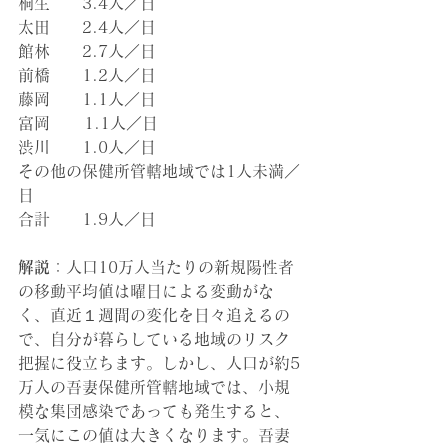
桐生　　3.4人／日
太田　　2.4人／日
館林　　2.7人／日
前橋　　1.2人／日
藤岡　　1.1人／日
富岡　   1.1人／日
渋川　　1.0人／日
その他の保健所管轄地域では1人未満／
日
合計　　1.9人／日
解説
：人口10万人当たりの新規陽性者
の移動平均値は曜日による変動がな
く、直近１週間の変化を日々追えるの
で、自分が暮らしている地域のリスク
把握に役立ちます。しかし、人口が約5
万人の吾妻保健所管轄地域では、小規
模な集団感染であっても発生すると、
一気にこの値は大きくなります。吾妻