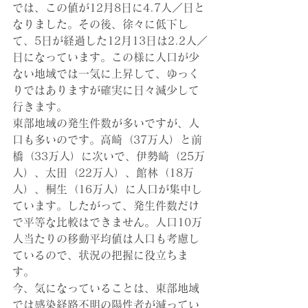
では、この値が12月8日に4.7人／日と
なりました。その後、徐々に低下し
て、5日が経過した12月13日は2.2人／
日になっています。この様に人口が少
ない地域では一気に上昇して、ゆっく
りではありますが確実に日々減少して
行きます。
東部地域の発生件数が多いですが、人
口も多いのです。高崎（37万人）と前
橋（33万人）に次いで、伊勢崎（25万
人）、太田（22万人）、館林（18万
人）、桐生（16万人）に人口が集中し
ています。したがって、発生件数だけ
で平等な比較はできません。人口10万
人当たりの移動平均値は人口も考慮し
ているので、状況の把握に役立ちま
す。
今、気になっていることは、東部地域
では感染経路不明の陽性者が減ってい