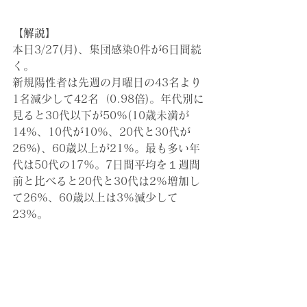
【解説】
本日3/27(月)
、集団感染0件が6日間続
く。
新規陽性者は先週の月曜日の43名より
1名減少して42名（0.98倍)。年代別に
見ると30代以下が50%(10歳未満が
14%、10代が10%、20代と30代が
26%)、60歳以上が21%。最も多い年
代は50代の17%。7日間平均を１週間
前と比べると20代と30代は2%増加し
て26%、60歳以上は3%減少して
23%。