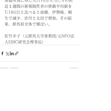
保健所別にみた人口10万人当たりの直
近１週間の新規陽性者の移動平均値を
7/18(日)と比べると前橋、伊勢崎、桐
生で減少、渋川と太田で増加。その結
果、群馬県全体で横ばい。
佐竹幸子（元群馬大学准教授/元NPO法
人EBIC研究会理事長）
すべて表示
最新記事